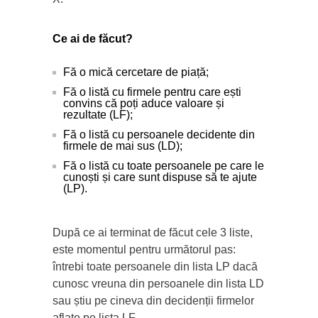
Ce ai de făcut?
Fă o mică cercetare de piață;
Fă o listă cu firmele pentru care ești
convins că poți aduce valoare și
rezultate (LF);
Fă o listă cu persoanele decidente din
firmele de mai sus (LD);
Fă o listă cu toate persoanele pe care le
cunoști și care sunt dispuse să te ajute
(LP).
După ce ai terminat de făcut cele 3 liste,
este momentul pentru următorul pas:
întrebi toate persoanele din lista LP dacă
cunosc vreuna din persoanele din lista LD
sau știu pe cineva din decidenții firmelor
aflate pe lista LF.