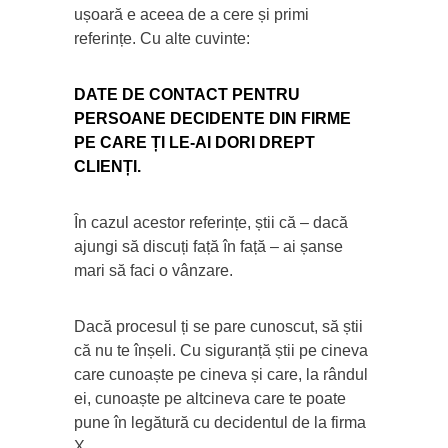
ușoară e aceea de a cere și primi
referințe. Cu alte cuvinte:
DATE DE CONTACT PENTRU
PERSOANE DECIDENTE DIN FIRME
PE CARE ȚI LE-AI DORI DREPT
CLIENȚI.
În cazul acestor referințe, știi că – dacă
ajungi să discuți față în față – ai șanse
mari să faci o vânzare.
Dacă procesul ți se pare cunoscut, să știi
că nu te înșeli. Cu siguranță știi pe cineva
care cunoaște pe cineva și care, la rândul
ei, cunoaște pe altcineva care te poate
pune în legătură cu decidentul de la firma
X.