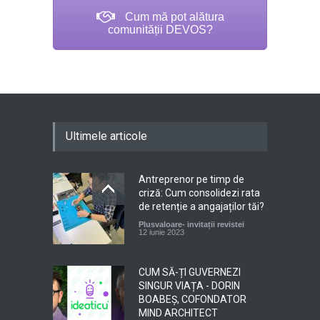
Cum mă pot alătura
comunității DEVOS?
Ultimele articole
Antreprenor pe timp de
criză: Cum consolidezi rata
de retenție a angajaților tăi?
Plusvaloare- invitații revistei
12 iunie 2023
CUM SĂ-ȚI GUVERNEZI
SINGUR VIAȚA - DORIN
BOABEȘ, COFONDATOR
MIND ARCHITECT