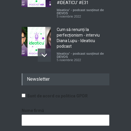
#IDEATICU' #E31
Ideaticu' - podcast susținut de
DEVOS
5 noiembrie 2022
Cum să renunți la
perfecționism - interviu
Diana Lupu - Ideaticu
podcast
Ideaticu' - podcast susținut de
DEVOS
5 noiembrie 2022
Profilul antreprenorului
secolului XXI. Întâlnirea 25 a
Newsletter
bizz.club Iași
De învățat - bizz club Iași
meetings
Sunt de acord cu politica GPDR
19 iulie 2022
Nume firmă
BT Mic: preocupare pentru
succesul afacerilor mici
Plusvaloare- invitații revistei
,
Start-up
12 iunie 2023