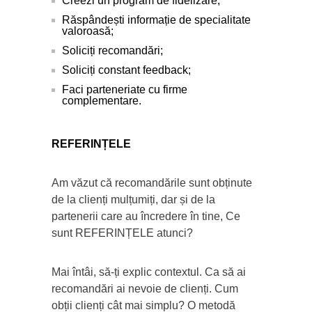
Creezi un program de fidelizare;
Răspândești informație de specialitate
valoroasă;
Soliciți recomandări;
Soliciți constant feedback;
Faci parteneriate cu firme
complementare.
REFERINȚELE
Am văzut că recomandările sunt obținute
de la clienți mulțumiți, dar și de la
partenerii care au încredere în tine, Ce
sunt REFERINȚELE atunci?
Mai întâi, să-ți explic contextul. Ca să ai
recomandări ai nevoie de clienți. Cum
obții clienți cât mai simplu? O metodă