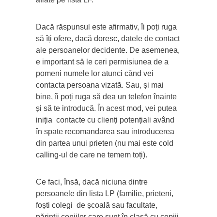
Dacă răspunsul este afirmativ, îi poți ruga
să îți ofere, dacă doresc, datele de contact
ale persoanelor decidente. De asemenea,
e important să le ceri permisiunea de a
pomeni numele lor atunci când vei
contacta persoana vizată. Sau, și mai
bine, îi poți ruga să dea un telefon înainte
și să te introducă. În acest mod, vei putea
iniția contacte cu clienți potențiali având
în spate recomandarea sau introducerea
din partea unui prieten (nu mai este cold
calling-ul de care ne temem toți).
Ce faci, însă, dacă niciuna dintre
persoanele din lista LP (familie, prieteni,
foști colegi de școală sau facultate,
părinții copiilor care sunt în clasă cu copiii