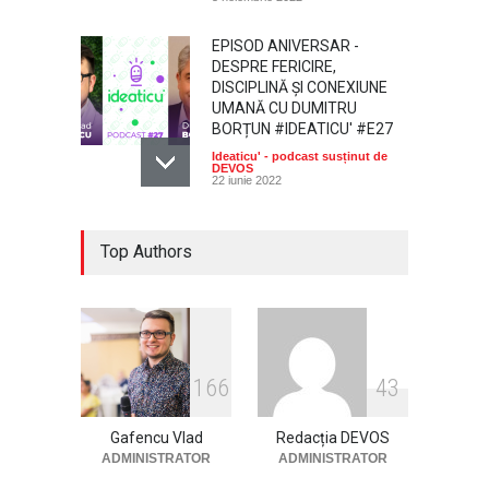
EPISOD ANIVERSAR -
DESPRE FERICIRE,
DISCIPLINĂ ȘI CONEXIUNE
UMANĂ CU DUMITRU
BORȚUN #IDEATICU' #E27
Ideaticu' - podcast susținut de
DEVOS
22 iunie 2022
CUM SĂ-ȚI ÎNȚELEGI
Top Authors
MECANISMELE MINȚII |
TUKARAM PAUL AVRAM
#E26 #IDEATICU'
#PODCAST
Ideaticu' - podcast susținut de
DEVOS
22 iunie 2022
1
6
6
4
3
Gafencu Vlad
Redacția DEVOS
ADMINISTRATOR
ADMINISTRATOR