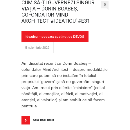
CUM SĂ-ȚI GUVERNEZI SINGUR
0
VIAȚA – DORIN BOABEȘ,
COFONDATOR MIND
ARCHITECT #IDEATICU’ #E31
Ideaticu' - podcast susținut de DEVOS
5 noiembrie 2022
Am discutat recent cu Dorin Boabeș –
cofondator Mind Architect – despre modalitățile
prin care putem să ne instalăm în fotoliul
propriului ”guvern” și să ne guvernăm singuri
viața. Am trecut prin diferite ”ministere” (cel al
sănătății, al emoțiilor, al fricii, al motivației, al
atenției, al valorilor) și am stabilit ce să facem
pentru a
Afla mai mult