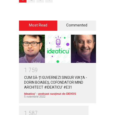
Most Read
Commented
1
7
5
9
CUM SĂ-ȚI GUVERNEZI SINGUR VIAȚA -
DORIN BOABEȘ, COFONDATOR MIND
ARCHITECT #IDEATICU' #E31
Ideaticu' - podcast susținut de DEVOS
5 noiembrie 2022
1
5
8
7