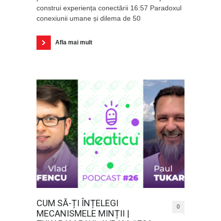
construi experiența conectării 16:57 Paradoxul
conexiunii umane și dilema de 50
Afla mai mult
CUM SĂ-ȚI ÎNȚELEGI
0
MECANISMELE MINȚII |