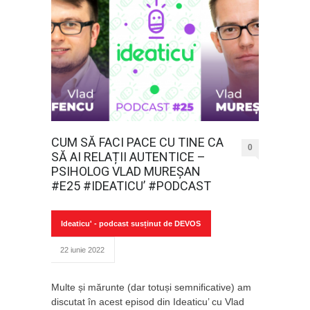
CUM SĂ FACI PACE CU TINE CA
0
SĂ AI RELAȚII AUTENTICE –
PSIHOLOG VLAD MUREȘAN
#E25 #IDEATICU’ #PODCAST
Ideaticu' - podcast susținut de DEVOS
22 iunie 2022
Multe și mărunte (dar totuși semnificative) am
discutat în acest episod din Ideaticu’ cu Vlad