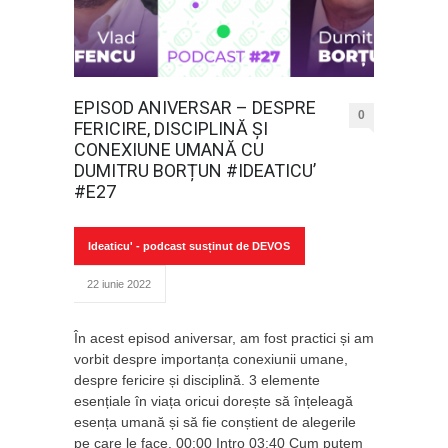
EPISOD ANIVERSAR – DESPRE
0
FERICIRE, DISCIPLINĂ ȘI
CONEXIUNE UMANĂ CU
DUMITRU BORȚUN #IDEATICU’
#E27
Ideaticu' - podcast susținut de DEVOS
22 iunie 2022
În acest episod aniversar, am fost practici și am
vorbit despre importanța conexiunii umane,
despre fericire și disciplină. 3 elemente
esențiale în viața oricui dorește să înțeleagă
esența umană și să fie conștient de alegerile
pe care le face. 00:00 Intro 03:40 Cum putem