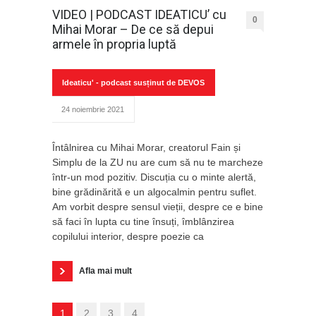
VIDEO | PODCAST IDEATICU’ cu
0
Mihai Morar – De ce să depui
armele în propria luptă
Ideaticu' - podcast susținut de DEVOS
24 noiembrie 2021
Întâlnirea cu Mihai Morar, creatorul Fain și
Simplu de la ZU nu are cum să nu te marcheze
într-un mod pozitiv. Discuția cu o minte alertă,
bine grădinărită e un algocalmin pentru suflet.
Am vorbit despre sensul vieții, despre ce e bine
să faci în lupta cu tine însuți, îmblânzirea
copilului interior, despre poezie ca
Afla mai mult
1
2
3
4