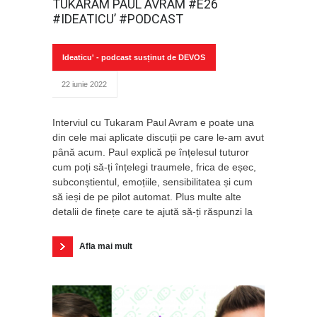
TUKARAM PAUL AVRAM #E26
#IDEATICU’ #PODCAST
Ideaticu' - podcast susținut de DEVOS
22 iunie 2022
Interviul cu Tukaram Paul Avram e poate una
din cele mai aplicate discuții pe care le-am avut
până acum. Paul explică pe înțelesul tuturor
cum poți să-ți înțelegi traumele, frica de eșec,
subconștientul, emoțiile, sensibilitatea și cum
să ieși de pe pilot automat. Plus multe alte
detalii de finețe care te ajută să-ți răspunzi la
Afla mai mult