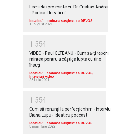
Lecții despre minte cu Dr. Cristian Andrei
- Podcast Ideaticu'
Ideaticu' - podcast susținut de DEVOS
11 august 2021
1
5
5
4
VIDEO - Paul OLTEANU - Cum să-ți rescrii
mintea pentru a câștiga lupta cu tine
însuți
Ideaticu' - podcast susținut de DEVOS
,
Interviuri video
22 iunie 2021
1
5
5
4
Cum să renunți la perfecționism - interviu
Diana Lupu - Ideaticu podcast
Ideaticu' - podcast susținut de DEVOS
5 noiembrie 2022