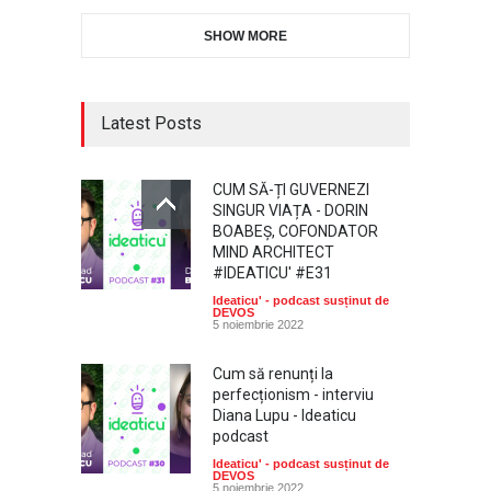
SHOW MORE
Latest Posts
CUM SĂ-ȚI GUVERNEZI
SINGUR VIAȚA - DORIN
BOABEȘ, COFONDATOR
MIND ARCHITECT
#IDEATICU' #E31
Ideaticu' - podcast susținut de
DEVOS
5 noiembrie 2022
Cum să renunți la
perfecționism - interviu
Diana Lupu - Ideaticu
podcast
Ideaticu' - podcast susținut de
DEVOS
5 noiembrie 2022