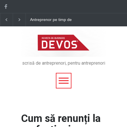
Antreprenor pe timp de
CUM SĂ-ȚI GUVERNE
criză: Cum consolidezi rata
SINGUR VIAȚA - DOR
de retenție a angajaților tăi?
BOABEȘ, COFONDA
MIND ARCHITECT
#IDEATICU' #E31
scrisă de antreprenori, pentru antreprenori
Cum să renunți la