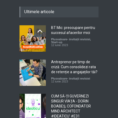
Ultimele articole
BT Mic: preocupare pentru
succesul afacerilor mici
Plusvaloare- invitații revistei
,
Start-up
12 iunie 2023
Antreprenor pe timp de
criză: Cum consolidezi rata
de retenție a angajaților tăi?
Plusvaloare- invitații revistei
12 iunie 2023
CUM SĂ-ȚI GUVERNEZI
SINGUR VIAȚA - DORIN
BOABEȘ, COFONDATOR
MIND ARCHITECT
#IDEATICU' #E31