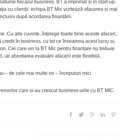
ăsăturile fiecărui business. BT a imprimat și în start-up-
ia cu clienții: echipa BT Mic vizitează afacerea și mai
nclusiv după acordarea finanțării.
e. Cu alte cuvinte, înțelege foarte bine aceste afaceri,
 credit în business, cu tot ce înseamna acest lucru și,
ori. Cei care vin la BT Mic pentru finanțare nu trebuie
 iar abordarea evaluării afacerii este flexibilă.
au – de cele mai multe ori – începuturi mici.
enorilor care și-au crescut business-urile cu BT MIC.