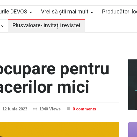
iurile DEVOS
Vrei să știi mai mult
Producători lo
Plusvaloare- invitații revistei
ocupare pentru
cerilor mici
12 iunie 2023
1940 Views
0 comments