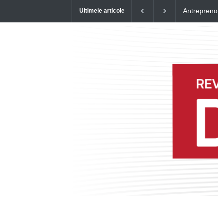
Antreprenor pe timp de criză: Cum consolidezi rata de retenție
Ultimele articole
a angajaților tăi?