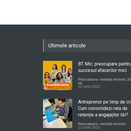
Ultimele articole
BT Mic: preocupare pentr
succesul afacerilor mici
Plusvaloare- invitații revistei
,
St
up
12 iunie 2023
Antreprenor pe timp de cr
Cum consolidezi rata de
retenție a angajaților tăi?
Plusvaloare- invitații revistei
12 iunie 2023