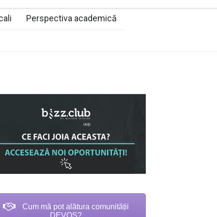
cali
Perspectiva academică
Cum mă pot alătura comunității
DEVOS?