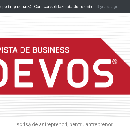
CUM SĂ-ȚI GUVERNEZI SINGUR VIAȚA - DORIN BOABEȘ,
3 years ago
BT
COFONDATOR MIND ARCHITECT #IDEATICU' #E31
scrisă de antreprenori, pentru antreprenori