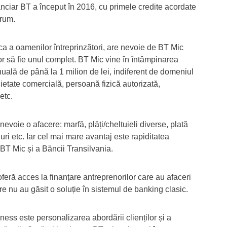
nciar BT a început în 2016, cu primele credite acordate
drum.
 a oamenilor întreprinzători, are nevoie de BT Mic
or să fie unul complet. BT Mic vine în întâmpinarea
nuală de până la 1 milion de lei, indiferent de domeniul
cietate comercială, persoană fizică autorizată,
etc.
evoie o afacere: marfă, plăți/cheltuieli diverse, plată
uri etc. Iar cel mai mare avantaj este rapiditatea
i BT Mic și a Băncii Transilvania.
eră acces la finanțare antreprenorilor care au afaceri
re nu au găsit o soluție în sistemul de banking clasic.
ess este personalizarea abordării clienților și a