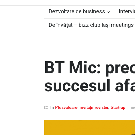
Dezvoltare de business
Interv
De învățat – bizz club Iași meetings
BT Mic: pre
succesul afa
In
Plusvaloare- invitații revistei
,
Start-up