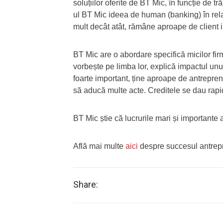
soluțiilor oferite de BT Mic, în funcție de tr
ul BT Mic ideea de human (banking) în relaț
mult decât atât, rămâne aproape de client i
BT Mic are o abordare specifică micilor firm
vorbește pe limba lor, explică impactul unui
foarte important, ține aproape de antrepren
să aducă multe acte. Creditele se dau rapid,
BT Mic știe că lucrurile mari și importante 
Află mai multe
aici
despre succesul antrepr
Share: