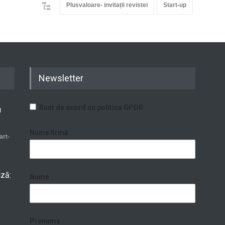
Plusvaloare- invitații revistei
Start-up
Newsletter
Sunt de acord cu politica GPDR
u
Nume firmă
art-
iză:
Nume
Prenume