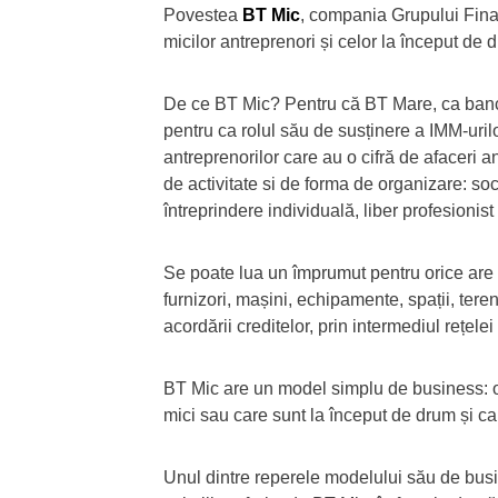
Povestea
BT Mic
, compania Grupului Fina
micilor antreprenori și celor la început de 
De ce BT Mic? Pentru că BT Mare, ca banca
pentru ca rolul său de susținere a IMM-uril
antreprenorilor care au o cifră de afaceri a
de activitate si de forma de organizare: so
întreprindere individuală, liber profesionist 
Se poate lua un împrumut pentru orice are n
furnizori, mașini, echipamente, spații, teren
acordării creditelor, prin intermediul rețele
BT Mic are un model simplu de business: of
mici sau care sunt la început de drum și ca
Unul dintre reperele modelului său de busin