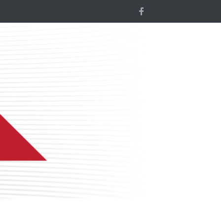
 Mic: preocupare pentru succesul afacerilor mici